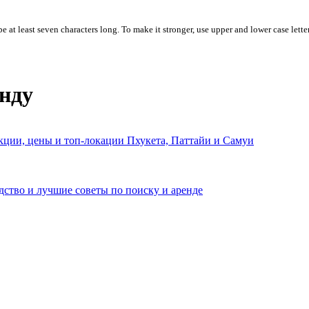
 at least seven characters long. To make it stronger, use upper and lower case letter
нду
укции, цены и топ-локации Пхукета, Паттайи и Самуи
дство и лучшие советы по поиску и аренде