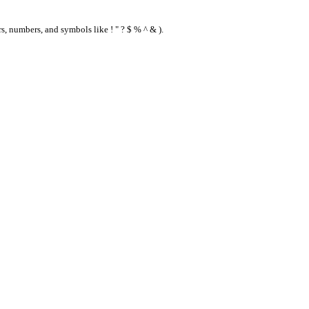
s, numbers, and symbols like ! " ? $ % ^ & ).