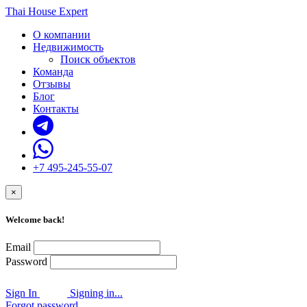
Thai House Expert
О компании
Недвижимость
Поиск объектов
Команда
Отзывы
Блог
Контакты
+7 495-245-55-07
×
Welcome back!
Email
Password
Sign In
Signing in...
Forgot password