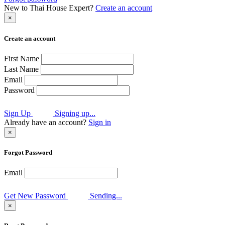
New to Thai House Expert?
Create an account
×
Create an account
First Name
Last Name
Email
Password
Sign Up
Signing up...
Already have an account?
Sign in
×
Forgot Password
Email
Get New Password
Sending...
×